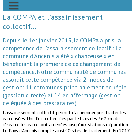
Skip
to
content
La COMPA et l’assainissement
Accueil
collectif…
Actualités
Depuis le 1er janvier 2015, la COMPA a pris la
Pédagogie
compétence de l’assainissement collectif : La
l’eau distribuée sur le pays d’Ancenis
Qualité de l’eau
commune d’Ancenis a été « chanceuse » en
bénéficiant la première de ce changement de
Notre charte
sondage auprès des élus municipaux de la COMPA
SIAEP d’Ancenis
compétence. Notre communauté de communes
Contact
Lire sa facture
atlantic’eau
assurait cette compétence via 2 modes de
gestion: 11 communes principalement en régie
Liens Utiles
Dysfonctionnements et interrogations
(gestion directe) et 14 en affermage (gestion
déléguée à des prestataires)
L’assainissement collectif permet d’acheminer puis traiter les
eaux usées. Une fois collectées par le biais des 362 km de
réseaux, les eaux sont amenées jusqu’aux stations d’épuration.
Le Pays d’Ancenis compte ainsi 40 sites de traitement. En 2017,